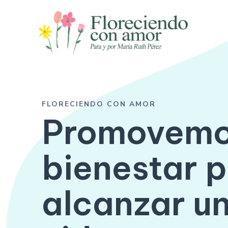
Ir
al
contenido
FLORECIENDO CON AMOR
Promovemo
bienestar
p
alcanzar u