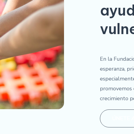
ayud
vuln
En la Fundaci
esperanza, pri
especialmente
promovemos de
crecimiento pe
ÚNETE 